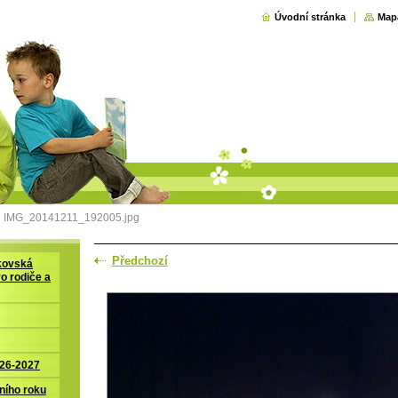
Úvodní stránka
Map
IMG_20141211_192005.jpg
Předchozí
kovská
ro rodiče a
026-2027
ního roku