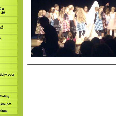
ů a
5-26
ové
í
tický obor
latiny
stnance
místa