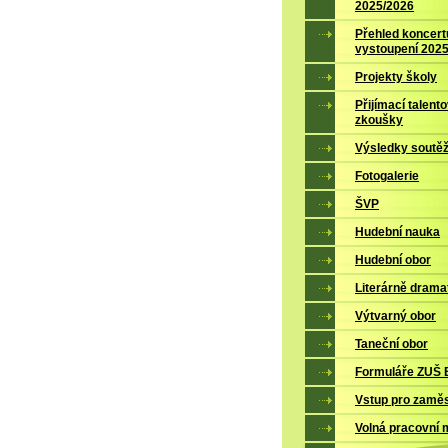
2025/2026
Přehled koncert
vystoupení 202
Projekty školy
Přijímací talent
zkoušky
Výsledky soutěž
Fotogalerie
ŠVP
Hudební nauka
Hudební obor
Literárně drama
Výtvarný obor
Taneční obor
Formuláře ZUŠ B
Vstup pro zamě
Volná pracovní 