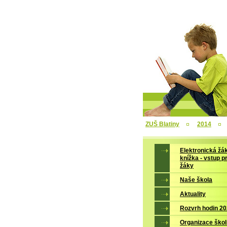
ZUŠ Blatiny
2014
Elektronická žá
knížka - vstup p
žáky
Naše škola
Aktuality
Rozvrh hodin 2
Organizace škol