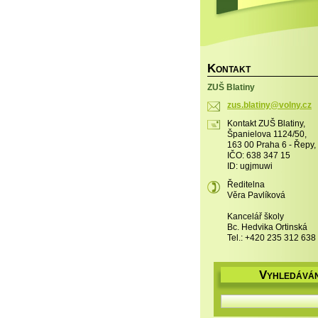
K
ONTAKT
ZUŠ Blatiny
zus.blat
iny@voln
y.cz
Kontakt ZUŠ Blatiny,
Španielova 1124/50,
163 00 Praha 6 - Řepy,
IČO: 638 347 15
ID: ugjmuwi
Ředitelna
Věra Pavlíková
Kancelář školy
Bc. Hedvika Ortinská
Tel.: +420 235 312 638
V
YHLEDÁVÁN