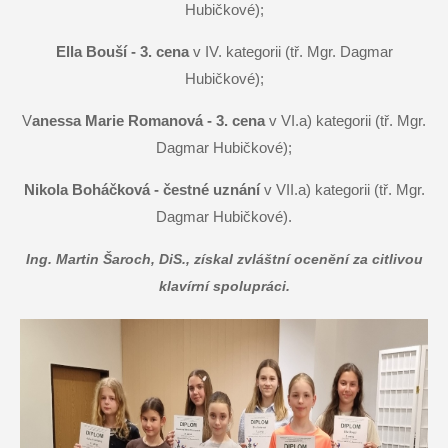
Hubičkové);
Ella Bouší - 3. cena
v IV. kategorii (tř. Mgr. Dagmar
Hubičkové);
V
anessa Marie Romanová - 3. cena
v VI.a) kategorii (tř. Mgr.
Dagmar Hubičkové);
Nikola Boháčková - čestné uznání
v VII.a) kategorii (tř. Mgr.
Dagmar Hubičkové).
Ing. Martin Šaroch, DiS., získal zvláštní ocenění za citlivou
klavírní spolupráci.