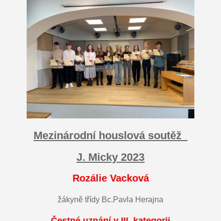
Mezinárodní houslová soutěž
J. Micky 2023
Rozálie Vacková
žákyně třídy Bc.Pavla Herajna
Čestné uznání v III. kategorii