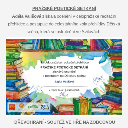
PRAŽSKÉ POETICKÉ SETKÁNÍ
Adéla Vališová
získala ocenění v celopražské recitační
přehlídce a postupuje do celosttátního kola přehlídky Dětská
scéna, která se uskuteční ve Svitavách.
DŘEVOHRANÍ - SOUTĚŽ VE HŘE NA ZOBCOVOU