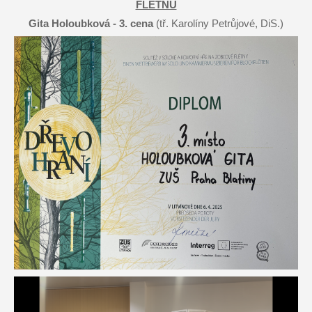
FLÉTNU
Gita Holoubková - 3. cena
(tř. Karolíny Petrůjové, DiS.)