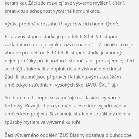
keramika). Žáci zde rozvíjejí své výtvarné myšlení, cítění,
kreativitu a schopnost výtvarné komunikace.
Výuka probíhá v rozsahu tří vyučovacích hodin týdně.
Přípravný stupeň studia je pro děti 6-8 let. V I. stupni
základního studia je výuka rozvržena do 1. -7.ročníku, což je
vhodné pro děti od 8-14 let. II. stupeň studia je vhodný
nejen pro žáky předchozího I. stupně, ale i pro zájemce, kteří
se chtějí zdokonalit a doplnit dosud získané dovednosti.
Žáci II. stupně jsou připraveni k talentovým zkouškám
uměleckých středních i vysokých škol (AVU, ČVUT aj.)
Studium na II. stupni se zaměřuje na klasické výtvarné
techniky. Rozvíjí cit pro vnímání a estetické vyjadřování v
uměleckém projevu.
Seznamuje studenty se základy dějin a
způsoby myšlení ve výtvarné kultuře.
Žáci výtvarného oddělení ZUŠ Blatiny dosahují dlouhodobě