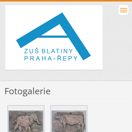
Fotogalerie