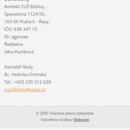
Kontakt ZUŠ Blatiny,
Španielova 1124/50,
163 00 Praha 6 - Řepy,
IČO: 638 347 15
ID: ugjmuwi
Ředitelna
Věra Pavlíková
Kancelář školy
Bc. Hedvika Ortinská
Tel.: +420 235 312 638
zus.blat
iny@voln
y.cz
© 2010 Všechna práva vyhrazena.
Vytvořeno službou
Webnode