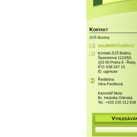
K
ONTAKT
ZUŠ Blatiny
zus.blat
iny@voln
y.cz
Kontakt ZUŠ Blatiny,
Španielova 1124/50,
163 00 Praha 6 - Řepy,
IČO: 638 347 15
ID: ugjmuwi
Ředitelna
Věra Pavlíková
Kancelář školy
Bc. Hedvika Ortinská
Tel.: +420 235 312 638
V
YHLEDÁVÁN