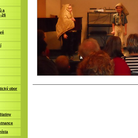
ů a
5-26
ové
í
tický obor
latiny
stnance
místa