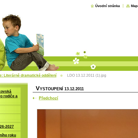
Úvodní stránka
Map
e: Literárně dramatické oddělení
LDO 13.12.2011 (1).jpg
V
YSTOUPENÍ 13.12.2011
kovská
ro rodiče a
Předchozí
026-2027
ního roku