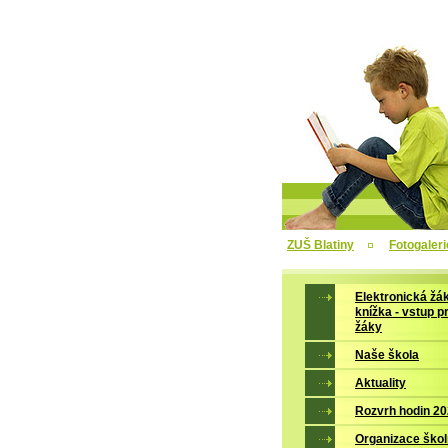
ZUŠ Blatiny
Fotogaleri
Elektronická žá
knížka - vstup p
žáky
Naše škola
Aktuality
Rozvrh hodin 2
Organizace škol