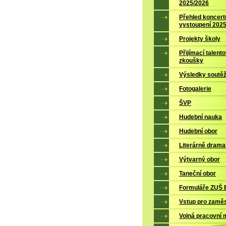
2025/2026
Přehled koncert
vystoupení 202
Projekty školy
Přijímací talent
zkoušky
Výsledky soutěž
Fotogalerie
ŠVP
Hudební nauka
Hudební obor
Literárně drama
Výtvarný obor
Taneční obor
Formuláře ZUŠ B
Vstup pro zamě
Volná pracovní 