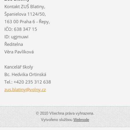
Kontakt ZUŠ Blatiny,
Španielova 1124/50,
163 00 Praha 6 - Řepy,
IČO: 638 347 15
ID: ugjmuwi
Ředitelna
Věra Pavlíková
Kancelář školy
Bc. Hedvika Ortinská
Tel.: +420 235 312 638
zus.blat
iny@voln
y.cz
© 2010 Všechna práva vyhrazena.
Vytvořeno službou
Webnode