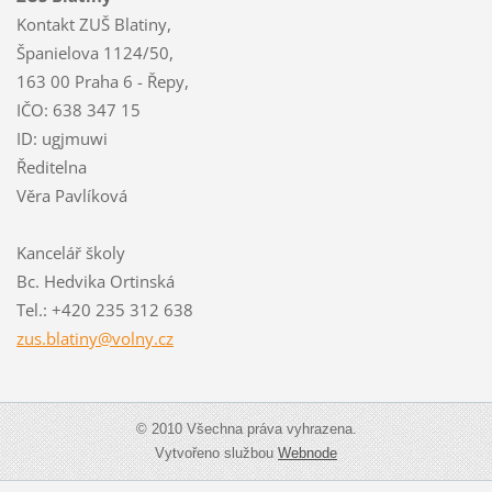
Kontakt ZUŠ Blatiny,
Španielova 1124/50,
163 00 Praha 6 - Řepy,
IČO: 638 347 15
ID: ugjmuwi
Ředitelna
Věra Pavlíková
Kancelář školy
Bc. Hedvika Ortinská
Tel.: +420 235 312 638
zus.blat
iny@voln
y.cz
© 2010 Všechna práva vyhrazena.
Vytvořeno službou
Webnode