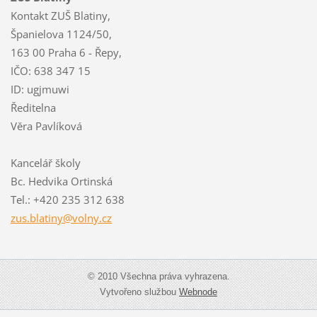
Kontakt ZUŠ Blatiny,
Španielova 1124/50,
163 00 Praha 6 - Řepy,
IČO: 638 347 15
ID: ugjmuwi
Ředitelna
Věra Pavlíková
Kancelář školy
Bc. Hedvika Ortinská
Tel.: +420 235 312 638
zus.blat
iny@voln
y.cz
© 2010 Všechna práva vyhrazena.
Vytvořeno službou
Webnode