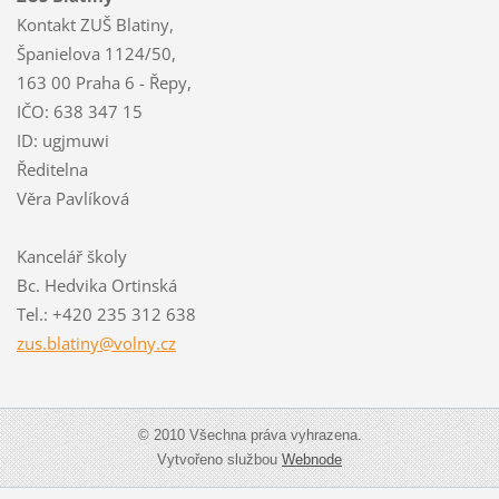
Kontakt ZUŠ Blatiny,
Španielova 1124/50,
163 00 Praha 6 - Řepy,
IČO: 638 347 15
ID: ugjmuwi
Ředitelna
Věra Pavlíková
Kancelář školy
Bc. Hedvika Ortinská
Tel.: +420 235 312 638
zus.blat
iny@voln
y.cz
© 2010 Všechna práva vyhrazena.
Vytvořeno službou
Webnode