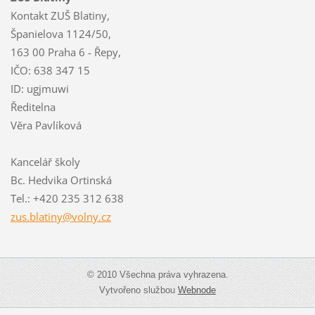
Kontakt ZUŠ Blatiny,
Španielova 1124/50,
163 00 Praha 6 - Řepy,
IČO: 638 347 15
ID: ugjmuwi
Ředitelna
Věra Pavlíková
Kancelář školy
Bc. Hedvika Ortinská
Tel.: +420 235 312 638
zus.blat
iny@voln
y.cz
© 2010 Všechna práva vyhrazena.
Vytvořeno službou
Webnode