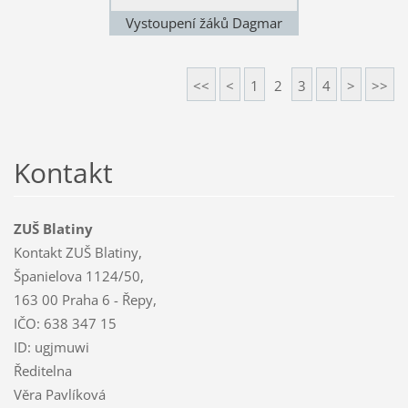
Vystoupení žáků Dagmar
Hubičkové 2018
<<
<
1
2
3
4
>
>>
Kontakt
ZUŠ Blatiny
Kontakt ZUŠ Blatiny,
Španielova 1124/50,
163 00 Praha 6 - Řepy,
IČO: 638 347 15
ID: ugjmuwi
Ředitelna
Věra Pavlíková