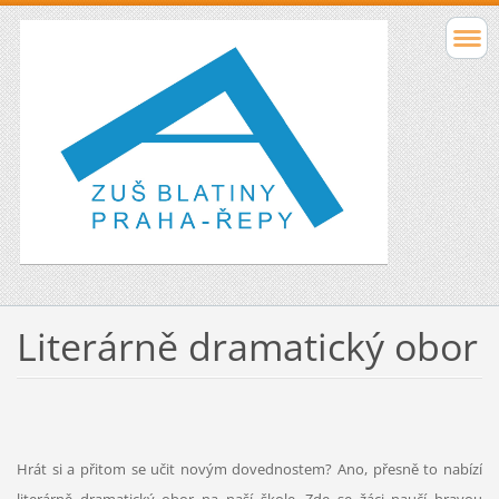
Literárně dramatický obor
Hrát si a přitom se učit novým dovednostem? Ano, přesně to nabízí
literárně dramatický obor na naší škole. Zde se žáci naučí hravou