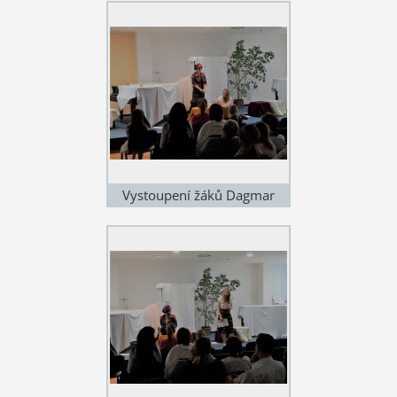
Vystoupení žáků Dagmar
Hubičkové