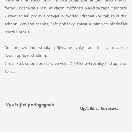
formou poznávat a rozvíjet vlastní možnosti. Naučí se zapojit fantazii,
kultivovat svůj projev a rozvíjet jej tvořivou dramatikou tak, že budou
schopni vytvářet scénky, hrát pohádky, zpívat a mimo to přednášet
poezii a prózu.
Do přípravného studia přijímáme žáky od 6 let, navazuje
dvoustupňové studium:
7 ročníků I. stupně pro žáky ve věku 7 -14 let a 4 ročníky II. stupně od
15 let.
Vyučující pedagogové
MgA. Edita Burešová