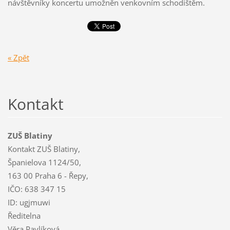
návštěvníky koncertu umožněn venkovním schodištěm.
« Zpět
Kontakt
ZUŠ Blatiny
Kontakt ZUŠ Blatiny,
Španielova 1124/50,
163 00 Praha 6 - Řepy,
IČO: 638 347 15
ID: ugjmuwi
Ředitelna
Věra Pavlíková