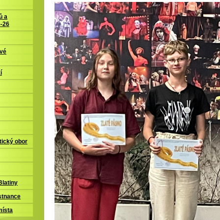
ů a
5-26
ové
í
tický obor
latiny
stnance
místa