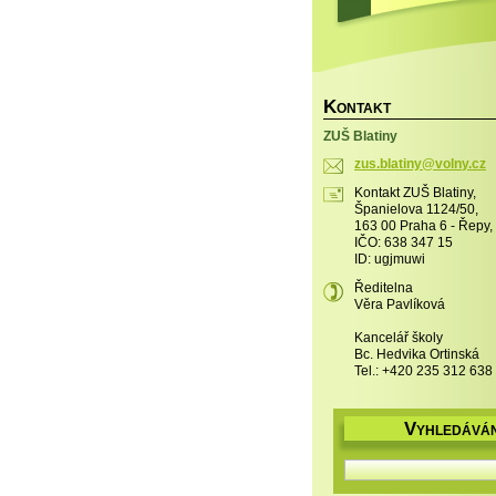
K
ONTAKT
ZUŠ Blatiny
zus.blat
iny@voln
y.cz
Kontakt ZUŠ Blatiny,
Španielova 1124/50,
163 00 Praha 6 - Řepy,
IČO: 638 347 15
ID: ugjmuwi
Ředitelna
Věra Pavlíková
Kancelář školy
Bc. Hedvika Ortinská
Tel.: +420 235 312 638
V
YHLEDÁVÁN