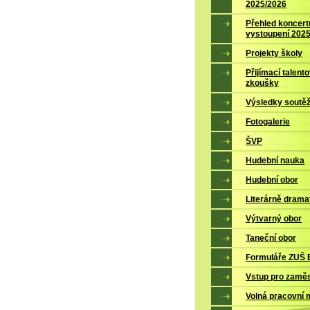
2025/2026
Přehled koncert
vystoupení 202
Projekty školy
Přijímací talent
zkoušky
Výsledky soutěž
Fotogalerie
ŠVP
Hudební nauka
Hudební obor
Literárně drama
Výtvarný obor
Taneční obor
Formuláře ZUŠ B
Vstup pro zamě
Volná pracovní 