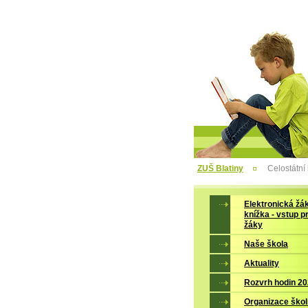
ZUŠ Blatiny
Celostátní
Elektronická žá
knížka - vstup p
žáky
Naše škola
Aktuality
Rozvrh hodin 2
Organizace škol