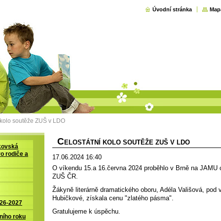
Úvodní stránka
Map
 kolo soutěže ZUŠ v LDO
C
ELOSTÁTNÍ KOLO SOUTĚŽE ZUŠ V LDO
kovská
ro rodiče a
17.06.2024 16:40
O víkendu 15.a 16.června 2024 proběhlo v Brně na JAMU c
ZUŠ ČR.
Žákyně literárně dramatického oboru, Adéla Vališová, po
Hubičkové, získala cenu "zlatého pásma".
026-2027
Gratulujeme k úspěchu.
ního roku