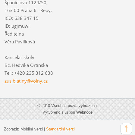
Španielova 1124/50,
163 00 Praha 6 - Řepy,
IČO: 638 347 15
ID: ugjmuwi
Ředitelna
Věra Pavlíková
Kancelář školy
Bc. Hedvika Ortinská
Tel.: +420 235 312 638
zus.blat
iny@voln
y.cz
© 2010 Všechna práva vyhrazena.
Vytvořeno službou
Webnode
Zobrazit:
Mobilní verzi
|
Standardní verzi