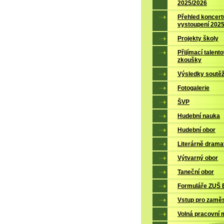
2025/2026
Přehled koncert
vystoupení 202
Projekty školy
Přijímací talent
zkoušky
Výsledky soutěž
Fotogalerie
ŠVP
Hudební nauka
Hudební obor
Literárně drama
Výtvarný obor
Taneční obor
Formuláře ZUŠ B
Vstup pro zamě
Volná pracovní 