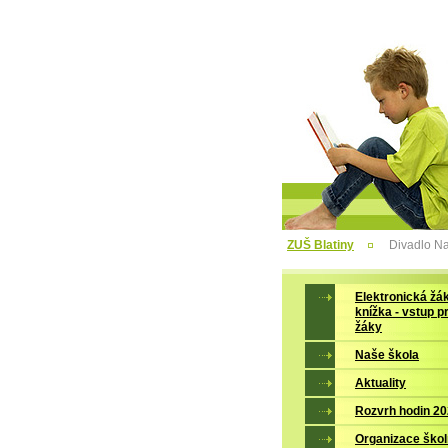
ZUŠ Blatiny
Divadlo Na
Elektronická žá
knížka - vstup p
žáky
Naše škola
Aktuality
Rozvrh hodin 2
Organizace škol