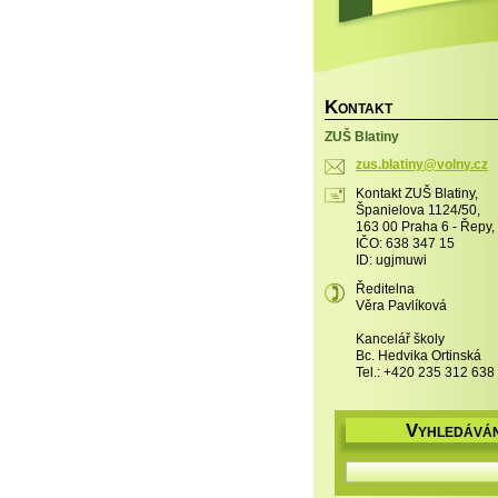
K
ONTAKT
ZUŠ Blatiny
zus.blat
iny@voln
y.cz
Kontakt ZUŠ Blatiny,
Španielova 1124/50,
163 00 Praha 6 - Řepy,
IČO: 638 347 15
ID: ugjmuwi
Ředitelna
Věra Pavlíková
Kancelář školy
Bc. Hedvika Ortinská
Tel.: +420 235 312 638
V
YHLEDÁVÁN