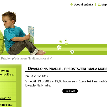
Úvodní stránka
Map
 Prádle - představení "Malá mořská víla"
D
IVADLO NA PRÁDLE - PŘEDSTAVENÍ "MALÁ MOŘS
kovská
ro rodiče a
24.03.2012 13:38
V neděli 13.5.2012 v 19,00 hodin se můžete těšit na tradič
Divadle Na Prádle.
026-2027
ního roku