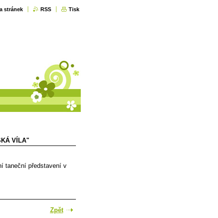
a stránek
RSS
Tisk
KÁ VÍLA"
ní taneční představení v
Zpět