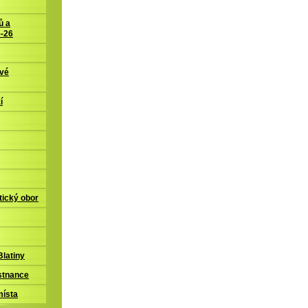
ů a
5-26
ové
í
tický obor
latiny
stnance
místa