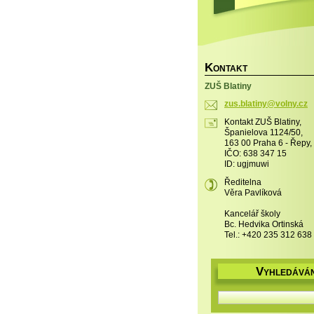
K
ONTAKT
ZUŠ Blatiny
zus.blat
iny@voln
y.cz
Kontakt ZUŠ Blatiny,
Španielova 1124/50,
163 00 Praha 6 - Řepy,
IČO: 638 347 15
ID: ugjmuwi
Ředitelna
Věra Pavlíková
Kancelář školy
Bc. Hedvika Ortinská
Tel.: +420 235 312 638
V
YHLEDÁVÁN