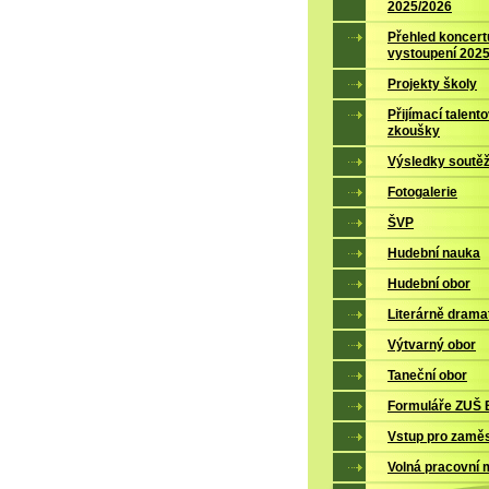
2025/2026
Přehled koncert
vystoupení 202
Projekty školy
Přijímací talent
zkoušky
Výsledky soutěž
Fotogalerie
ŠVP
Hudební nauka
Hudební obor
Literárně drama
Výtvarný obor
Taneční obor
Formuláře ZUŠ B
Vstup pro zamě
Volná pracovní 