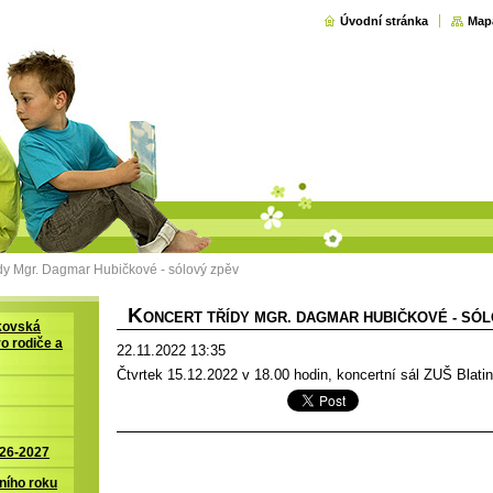
Úvodní stránka
Map
ídy Mgr. Dagmar Hubičkové - sólový zpěv
K
ONCERT TŘÍDY MGR. DAGMAR HUBIČKOVÉ - SÓ
kovská
ro rodiče a
22.11.2022 13:35
Čtvrtek 15.12.2022 v 18.00 hodin, koncertní sál ZUŠ Blatin
026-2027
ního roku