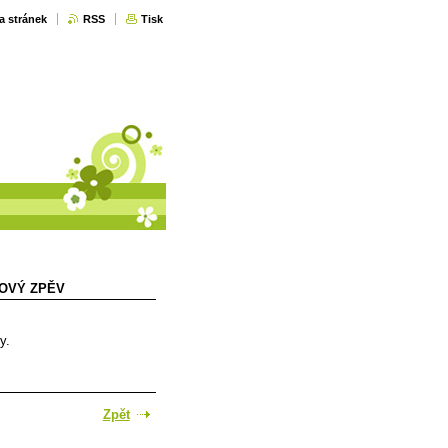
a stránek
RSS
Tisk
LOVÝ ZPĚV
y.
Zpět