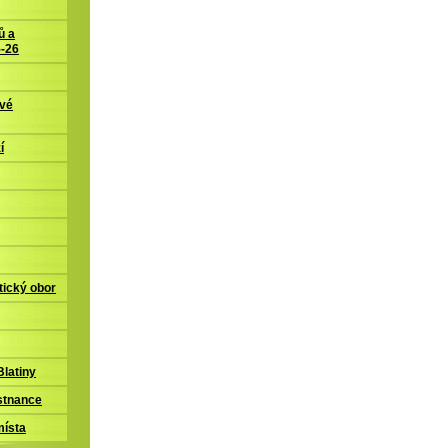
ů a
5-26
ové
í
tický obor
latiny
stnance
místa