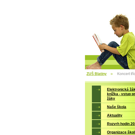
ZUŠ Blatiny
Koncert tř
Elektronická žá
knížka - vstup p
žáky
Naše škola
Aktuality
Rozvrh hodin 2
Organizace škol