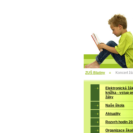
ZUŠ Blatiny
Koncert ž
Elektronická žá
knížka - vstup p
žáky
Naše škola
Aktuality
Rozvrh hodin 2
Organizace škol