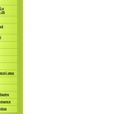
ů a
5-26
ové
í
tický obor
latiny
stnance
místa