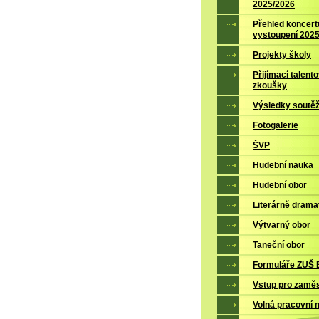
2025/2026
Přehled koncert
vystoupení 202
Projekty školy
Přijímací talent
zkoušky
Výsledky soutěž
Fotogalerie
ŠVP
Hudební nauka
Hudební obor
Literárně drama
Výtvarný obor
Taneční obor
Formuláře ZUŠ B
Vstup pro zamě
Volná pracovní 