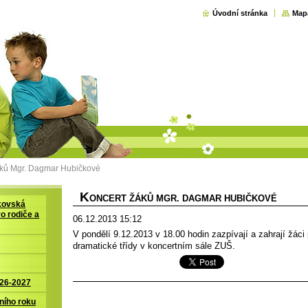
Úvodní stránka
Map
áků Mgr. Dagmar Hubičkové
K
ONCERT ŽÁKŮ MGR. DAGMAR HUBIČKOVÉ
kovská
ro rodiče a
06.12.2013 15:12
V pondělí 9.12.2013 v 18.00 hodin zazpívají a zahrají žáci 
dramatické třídy v koncertním sále ZUŠ.
026-2027
ního roku