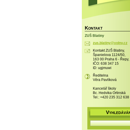
K
ONTAKT
ZUŠ Blatiny
zus.blat
iny@voln
y.cz
Kontakt ZUŠ Blatiny,
Španielova 1124/50,
163 00 Praha 6 - Řepy,
IČO: 638 347 15
ID: ugjmuwi
Ředitelna
Věra Pavlíková
Kancelář školy
Bc. Hedvika Ortinská
Tel.: +420 235 312 638
V
YHLEDÁVÁN