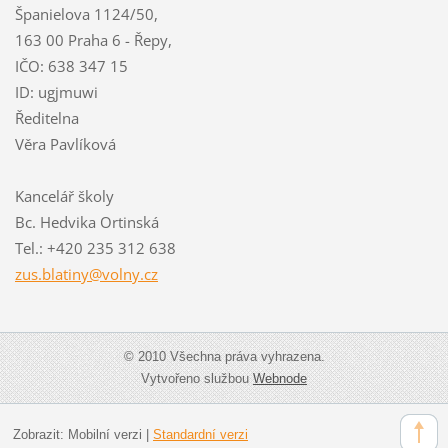
Španielova 1124/50,
163 00 Praha 6 - Řepy,
IČO: 638 347 15
ID: ugjmuwi
Ředitelna
Věra Pavlíková
Kancelář školy
Bc. Hedvika Ortinská
Tel.: +420 235 312 638
zus.blat
iny@voln
y.cz
© 2010 Všechna práva vyhrazena.
Vytvořeno službou
Webnode
Zobrazit:
Mobilní verzi
|
Standardní verzi