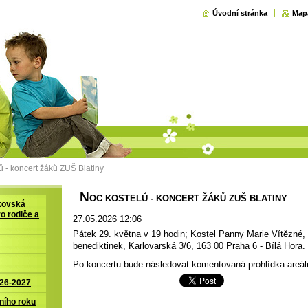
Úvodní stránka
Map
ů - koncert žáků ZUŠ Blatiny
N
OC KOSTELŮ - KONCERT ŽÁKŮ ZUŠ BLATINY
kovská
ro rodiče a
27.05.2026 12:06
Pátek 29. května v 19 hodin; Kostel Panny Marie Vítězné, 
benediktinek, Karlovarská 3/6, 163 00 Praha 6 - Bílá Hora.
Po koncertu bude následovat komentovaná prohlídka areá
026-2027
ního roku