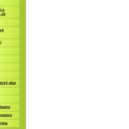
ů a
5-26
ové
í
tický obor
latiny
stnance
místa