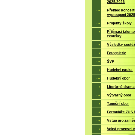
2025/2026
Přehled koncert
vystoupení 202
Projekty školy
Přijímací talent
zkoušky
Výsledky soutěž
Fotogalerie
ŠVP
Hudební nauka
Hudební obor
Literárně drama
Výtvarný obor
Taneční obor
Formuláře ZUŠ B
Vstup pro zamě
Volná pracovní 