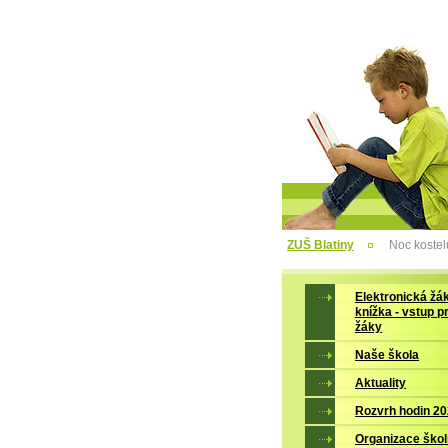
ZUŠ Blatiny
Noc kostel
Elektronická žá
knížka - vstup p
žáky
Naše škola
Aktuality
Rozvrh hodin 2
Organizace škol