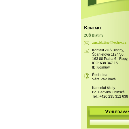
K
ONTAKT
ZUŠ Blatiny
zus.blat
iny@voln
y.cz
Kontakt ZUŠ Blatiny,
Španielova 1124/50,
163 00 Praha 6 - Řepy,
IČO: 638 347 15
ID: ugjmuwi
Ředitelna
Věra Pavlíková
Kancelář školy
Bc. Hedvika Ortinská
Tel.: +420 235 312 638
V
YHLEDÁVÁN