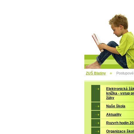
ZUŠ Blatiny
Postupové
Elektronická žá
knížka - vstup p
žáky
Naše škola
Aktuality
Rozvrh hodin 2
Organizace škol