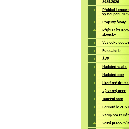
2025/2026
Přehled koncert
vystoupení 202
Projekty školy
Přijímací talent
zkoušky
Výsledky soutěž
Fotogalerie
ŠVP
Hudební nauka
Hudební obor
Literárně drama
Výtvarný obor
Taneční obor
Formuláře ZUŠ B
Vstup pro zamě
Volná pracovní 