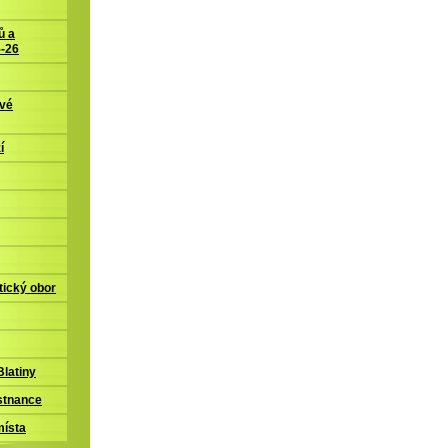
ů a
5-26
ové
í
tický obor
latiny
stnance
místa