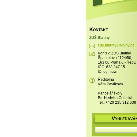
K
ONTAKT
ZUŠ Blatiny
zus.blat
iny@voln
y.cz
Kontakt ZUŠ Blatiny,
Španielova 1124/50,
163 00 Praha 6 - Řepy,
IČO: 638 347 15
ID: ugjmuwi
Ředitelna
Věra Pavlíková
Kancelář školy
Bc. Hedvika Ortinská
Tel.: +420 235 312 638
V
YHLEDÁVÁN