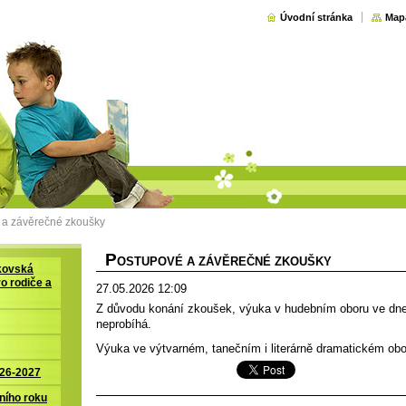
Úvodní stránka
Map
 a závěrečné zkoušky
P
OSTUPOVÉ A ZÁVĚREČNÉ ZKOUŠKY
kovská
ro rodiče a
27.05.2026 12:09
Z důvodu konání zkoušek, výuka v hudebním oboru ve dnec
neprobíhá.
Výuka ve výtvarném, tanečním i literárně dramatickém ob
026-2027
ního roku