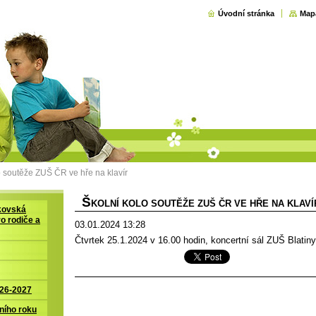
Úvodní stránka
Map
o soutěže ZUŠ ČR ve hře na klavír
Š
KOLNÍ KOLO SOUTĚŽE ZUŠ ČR VE HŘE NA KLAVÍ
kovská
ro rodiče a
03.01.2024 13:28
Čtvrtek 25.1.2024 v 16.00 hodin, koncertní sál ZUŠ Blatiny
026-2027
ního roku