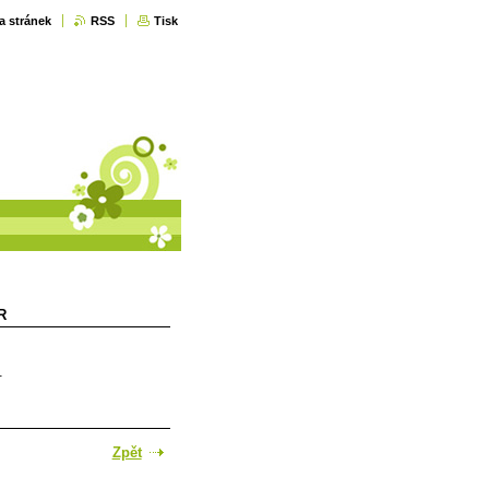
a stránek
RSS
Tisk
R
.
Zpět