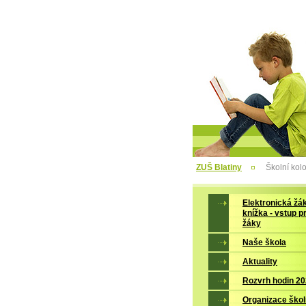
ZUŠ Blatiny
Školní kol
Elektronická žá
knížka - vstup p
žáky
Naše škola
Aktuality
Rozvrh hodin 2
Organizace škol