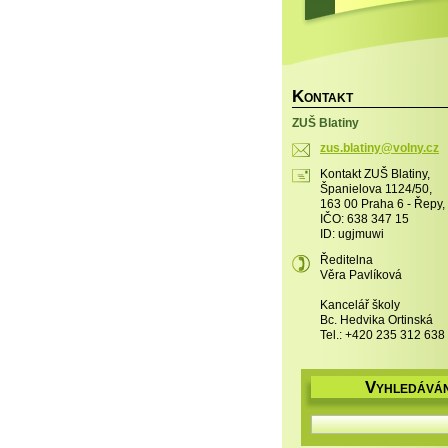
K
ONTAKT
ZUŠ Blatiny
zus.blat
iny@voln
y.cz
Kontakt ZUŠ Blatiny,
Španielova 1124/50,
163 00 Praha 6 - Řepy,
IČO: 638 347 15
ID: ugjmuwi
Ředitelna
Věra Pavlíková
Kancelář školy
Bc. Hedvika Ortinská
Tel.: +420 235 312 638
V
YHLEDÁVÁN