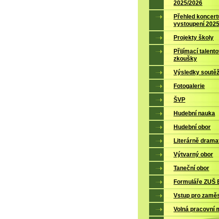
2025/2026
Přehled koncert
vystoupení 202
Projekty školy
Přijímací talent
zkoušky
Výsledky soutěž
Fotogalerie
ŠVP
Hudební nauka
Hudební obor
Literárně drama
Výtvarný obor
Taneční obor
Formuláře ZUŠ B
Vstup pro zamě
Volná pracovní 