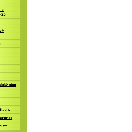
ů a
5-26
ové
í
tický obor
latiny
stnance
místa