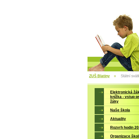
ZUŠ Blatiny
Státní svát
Elektronická žá
knížka - vstup p
žáky
Naše škola
Aktuality
Rozvrh hodin 2
Organizace škol