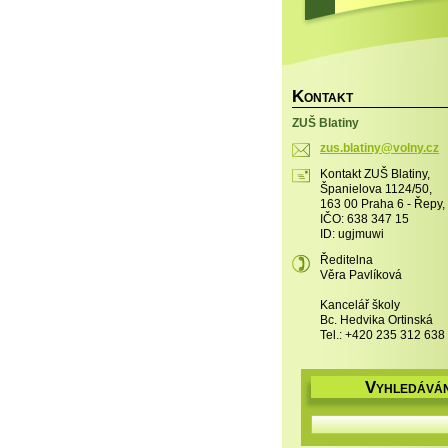
K
ONTAKT
ZUŠ Blatiny
zus.blat
iny@voln
y.cz
Kontakt ZUŠ Blatiny,
Španielova 1124/50,
163 00 Praha 6 - Řepy,
IČO: 638 347 15
ID: ugjmuwi
Ředitelna
Věra Pavlíková
Kancelář školy
Bc. Hedvika Ortinská
Tel.: +420 235 312 638
V
YHLEDÁVÁN