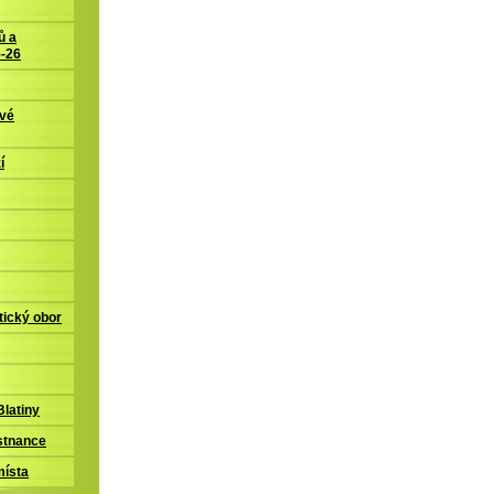
ů a
5-26
ové
í
tický obor
latiny
stnance
místa