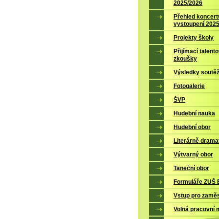
2025/2026
Přehled koncert
vystoupení 202
Projekty školy
Přijímací talent
zkoušky
Výsledky soutěž
Fotogalerie
ŠVP
Hudební nauka
Hudební obor
Literárně drama
Výtvarný obor
Taneční obor
Formuláře ZUŠ B
Vstup pro zamě
Volná pracovní 