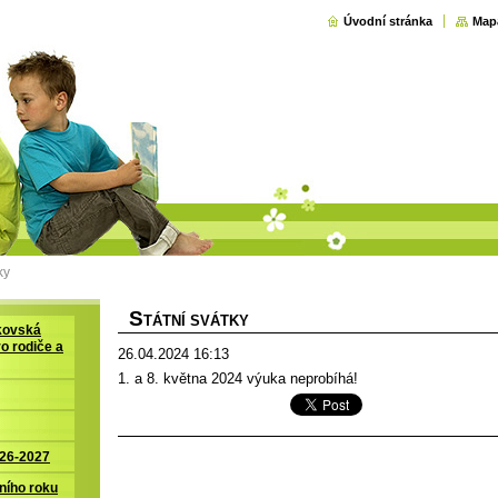
Úvodní stránka
Map
ky
S
TÁTNÍ SVÁTKY
kovská
ro rodiče a
26.04.2024 16:13
1. a 8. května 2024 výuka neprobíhá!
026-2027
ního roku