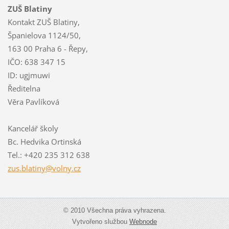
ZUŠ Blatiny
Kontakt ZUŠ Blatiny,
Španielova 1124/50,
163 00 Praha 6 - Řepy,
IČO: 638 347 15
ID: ugjmuwi
Ředitelna
Věra Pavlíková
Kancelář školy
Bc. Hedvika Ortinská
Tel.: +420 235 312 638
zus.blat
iny@voln
y.cz
© 2010 Všechna práva vyhrazena.
Vytvořeno službou
Webnode