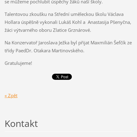
se můžeme pochlubit úspěchy žáků naší školy.
Talentovou zkoušku na Střední uměleckou školu Václava
Hollara úspěšně vykonali Lukáš Kohl a Anastasija Pšenyčna,
žáci výtvarného oboru Zlatice Grznárové.
Na Konzervatoř Jaroslava Ježka byl přijat Maxmilián Šefčík ze
třídy PaedDr. Otakara Martinovského.
Gratulujeme!
« Zpět
Kontakt