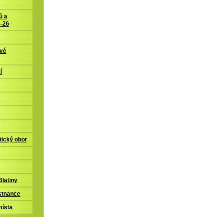
ů a
5-26
ové
í
tický obor
latiny
stnance
místa