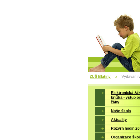
ZUŠ Blatiny
Vydávání v
Elektronická žá
knížka - vstup p
žáky
Naše škola
Aktuality
Rozvrh hodin 2
Organizace škol