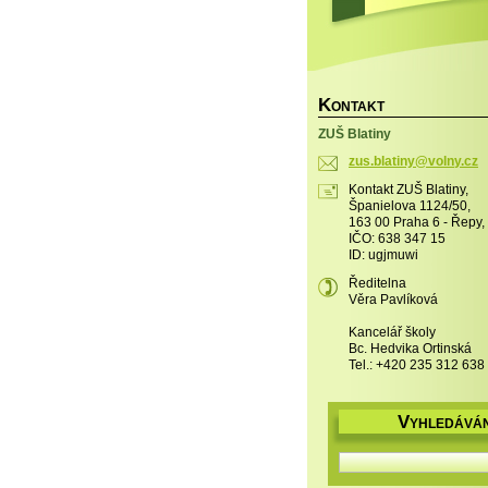
K
ONTAKT
ZUŠ Blatiny
zus.blat
iny@voln
y.cz
Kontakt ZUŠ Blatiny,
Španielova 1124/50,
163 00 Praha 6 - Řepy,
IČO: 638 347 15
ID: ugjmuwi
Ředitelna
Věra Pavlíková
Kancelář školy
Bc. Hedvika Ortinská
Tel.: +420 235 312 638
V
YHLEDÁVÁN