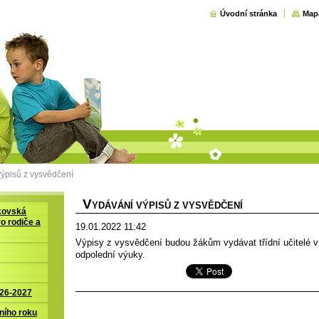
Úvodní stránka
Map
ýpisů z vysvědčení
V
YDÁVÁNÍ VÝPISŮ Z VYSVĚDČENÍ
kovská
ro rodiče a
19.01.2022 11:42
Výpisy z vysvědčení budou žákům vydávat třídní učitelé 
odpolední výuky.
026-2027
ního roku