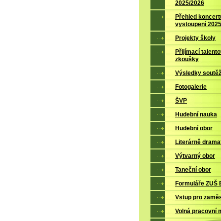
2025/2026
Přehled koncert
vystoupení 202
Projekty školy
Přijímací talent
zkoušky
Výsledky soutěž
Fotogalerie
ŠVP
Hudební nauka
Hudební obor
Literárně drama
Výtvarný obor
Taneční obor
Formuláře ZUŠ B
Vstup pro zamě
Volná pracovní 