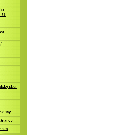
ů a
5-26
ové
í
tický obor
latiny
stnance
místa