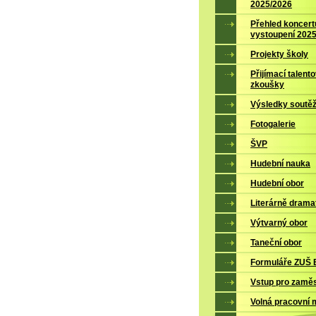
2025/2026
Přehled koncert
vystoupení 202
Projekty školy
Přijímací talent
zkoušky
Výsledky soutěž
Fotogalerie
ŠVP
Hudební nauka
Hudební obor
Literárně drama
Výtvarný obor
Taneční obor
Formuláře ZUŠ B
Vstup pro zamě
Volná pracovní 