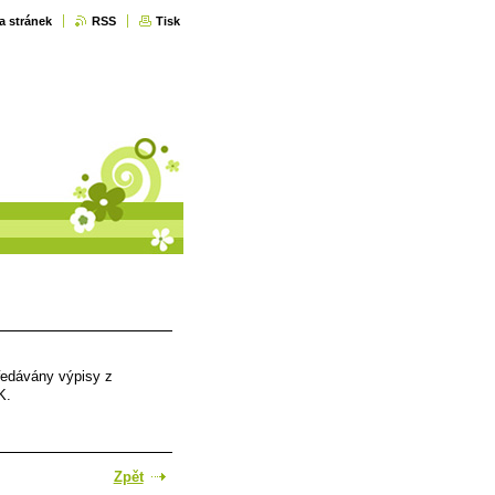
a stránek
RSS
Tisk
ředávány výpisy z
K.
Zpět