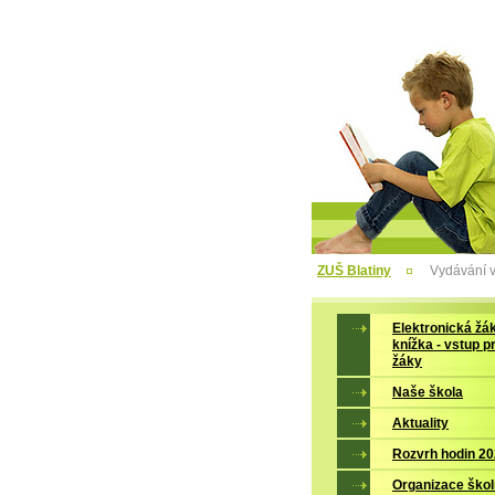
ZUŠ Blatiny
Vydávání v
Elektronická žá
knížka - vstup p
žáky
Naše škola
Aktuality
Rozvrh hodin 2
Organizace škol