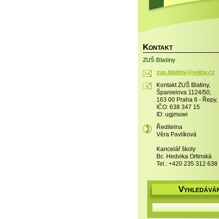
K
ONTAKT
ZUŠ Blatiny
zus.blat
iny@voln
y.cz
Kontakt ZUŠ Blatiny,
Španielova 1124/50,
163 00 Praha 6 - Řepy,
IČO: 638 347 15
ID: ugjmuwi
Ředitelna
Věra Pavlíková
Kancelář školy
Bc. Hedvika Ortinská
Tel.: +420 235 312 638
V
YHLEDÁVÁN