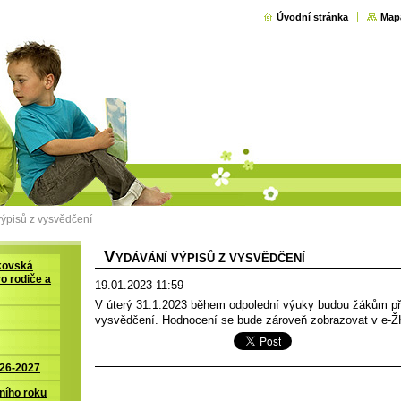
Úvodní stránka
Map
ýpisů z vysvědčení
V
YDÁVÁNÍ VÝPISŮ Z VYSVĚDČENÍ
kovská
ro rodiče a
19.01.2023 11:59
V úterý 31.1.2023 během odpolední výuky budou žákům p
vysvědčení. Hodnocení se bude zároveň zobrazovat v e-Ž
026-2027
ního roku