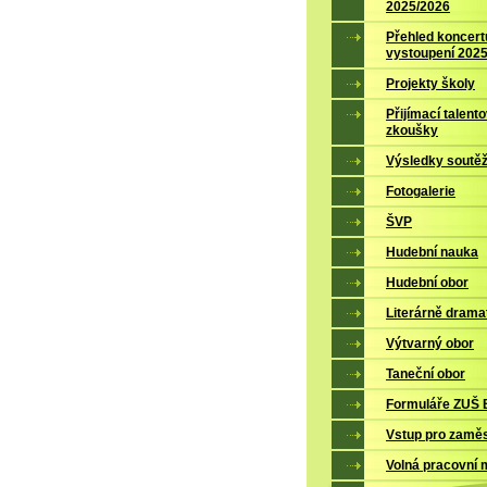
2025/2026
Přehled koncert
vystoupení 202
Projekty školy
Přijímací talent
zkoušky
Výsledky soutěž
Fotogalerie
ŠVP
Hudební nauka
Hudební obor
Literárně drama
Výtvarný obor
Taneční obor
Formuláře ZUŠ B
Vstup pro zamě
Volná pracovní 