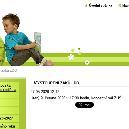
Úvodní stránka
Map
í žáků LDO
V
YSTOUPENÍ ŽÁKŮ LDO
kovská
ro rodiče a
27.05.2026 12:12
Úterý 9. června 2026 v 17:30 hodin, koncertní sál ZUŠ.
026-2027
ního roku