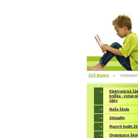
ZUŠ Blatiny
Vystoupen
Elektronická žá
knížka - vstup p
žáky
Naše škola
Aktuality
Rozvrh hodin 2
Organizace škol