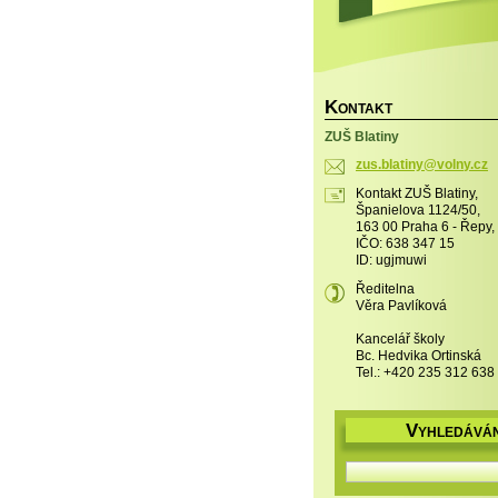
K
ONTAKT
ZUŠ Blatiny
zus.blat
iny@voln
y.cz
Kontakt ZUŠ Blatiny,
Španielova 1124/50,
163 00 Praha 6 - Řepy,
IČO: 638 347 15
ID: ugjmuwi
Ředitelna
Věra Pavlíková
Kancelář školy
Bc. Hedvika Ortinská
Tel.: +420 235 312 638
V
YHLEDÁVÁN