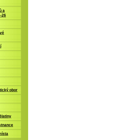
ů a
5-26
ové
í
tický obor
latiny
stnance
místa