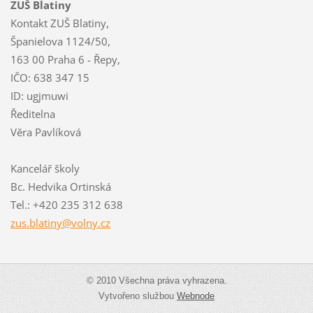
ZUŠ Blatiny
Kontakt ZUŠ Blatiny,
Španielova 1124/50,
163 00 Praha 6 - Řepy,
IČO: 638 347 15
ID: ugjmuwi
Ředitelna
Věra Pavlíková
Kancelář školy
Bc. Hedvika Ortinská
Tel.: +420 235 312 638
zus.blat
iny@voln
y.cz
© 2010 Všechna práva vyhrazena.
Vytvořeno službou
Webnode