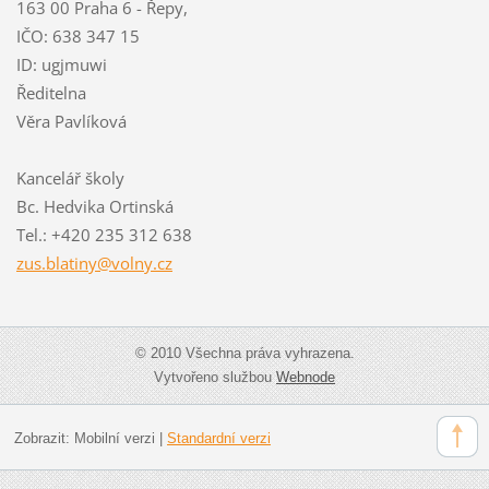
163 00 Praha 6 - Řepy,
IČO: 638 347 15
ID: ugjmuwi
Ředitelna
Věra Pavlíková
Kancelář školy
Bc. Hedvika Ortinská
Tel.: +420 235 312 638
zus.blat
iny@voln
y.cz
© 2010 Všechna práva vyhrazena.
Vytvořeno službou
Webnode
Zobrazit:
Mobilní verzi
|
Standardní verzi