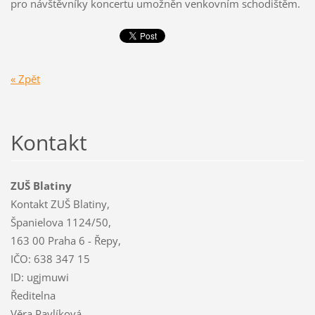
pro návštěvníky koncertu umožněn venkovním schodištěm.
« Zpět
Kontakt
ZUŠ Blatiny
Kontakt ZUŠ Blatiny,
Španielova 1124/50,
163 00 Praha 6 - Řepy,
IČO: 638 347 15
ID: ugjmuwi
Ředitelna
Věra Pavlíková