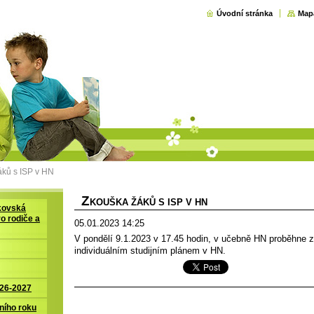
Úvodní stránka
Map
áků s ISP v HN
Z
KOUŠKA ŽÁKŮ S ISP V HN
kovská
ro rodiče a
05.01.2023 14:25
V pondělí 9.1.2023 v 17.45 hodin, v učebně HN proběhne 
individuálním studijním plánem v HN.
026-2027
ního roku