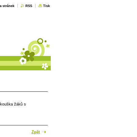
a stránek
RSS
Tisk
zkouška žáků s
Zpět