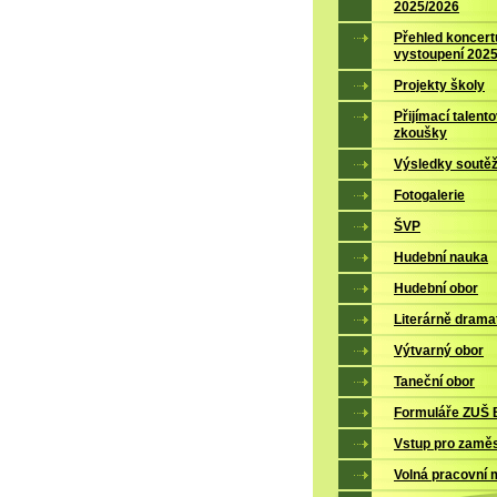
2025/2026
Přehled koncert
vystoupení 202
Projekty školy
Přijímací talent
zkoušky
Výsledky soutěž
Fotogalerie
ŠVP
Hudební nauka
Hudební obor
Literárně drama
Výtvarný obor
Taneční obor
Formuláře ZUŠ B
Vstup pro zamě
Volná pracovní 