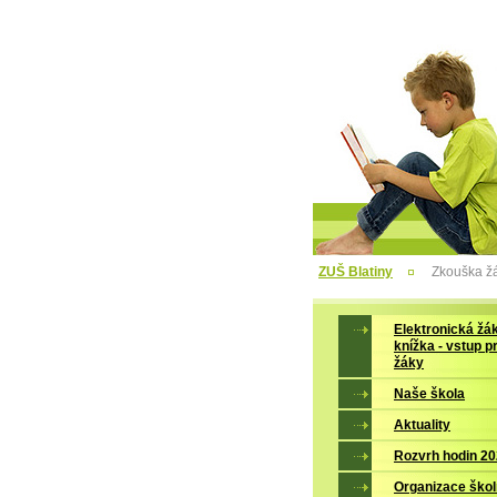
ZUŠ Blatiny
Zkouška ž
Elektronická žá
knížka - vstup p
žáky
Naše škola
Aktuality
Rozvrh hodin 2
Organizace škol