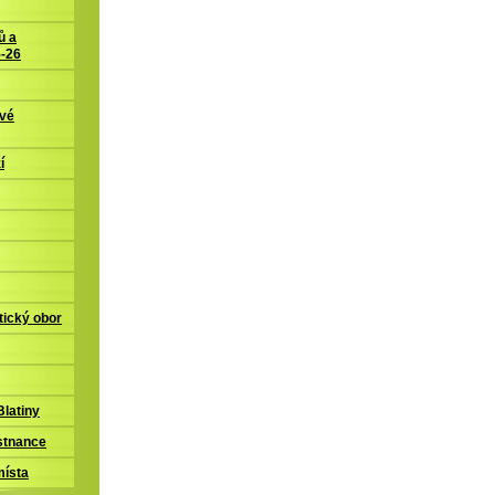
ů a
5-26
ové
í
tický obor
latiny
stnance
místa