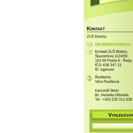
K
ONTAKT
ZUŠ Blatiny
zus.blat
iny@voln
y.cz
Kontakt ZUŠ Blatiny,
Španielova 1124/50,
163 00 Praha 6 - Řepy,
IČO: 638 347 15
ID: ugjmuwi
Ředitelna
Věra Pavlíková
Kancelář školy
Bc. Hedvika Ortinská
Tel.: +420 235 312 638
V
YHLEDÁVÁN