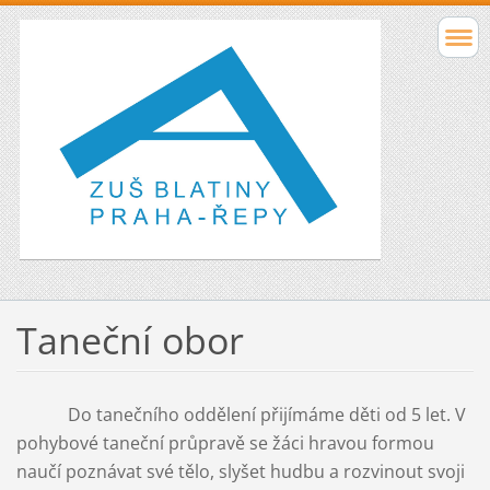
Taneční obor
Do tanečního oddělení přijímáme děti od 5 let. V
pohybové taneční průpravě se žáci hravou formou
naučí poznávat své tělo, slyšet hudbu a rozvinout svoji