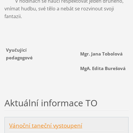
V hodinách se naučí respektovat jeden druhého,
vnímat hudbu, své tělo a nebát se rozvinout svoji
fantazii.
Vyučující
Mgr. Jana Tobolová
pedagogové
MgA. Edita Burešová
Aktuální informace TO
Vánoční taneční vystoupení