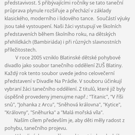
představivost. S přibývajícími ročníky se tato taneční
průprava plynule rozšiřuje a přechází v základy
klasického, moderního i lidového tance.
Součástí výuky
jsou také vystoupení. Naši žáci vystupují ve školních
představeních během školního roku, na dětských
přehlídkách (Bambiriáda) i při různých slavnostních
příležitostech.
V roce 2005 vzniklo Blatinské dětské pohybové
divadlo jako soubor tanečního oddělení ZUŠ Blatiny.
Každý rok tento soubor uvede jedno celovečerní
představení v Divadle Na Prádle. V souboru účinkují
vybraní žáci tanečního oddělení. Z titulů, které již byly
úspěšně provedeny jmenujme např.: "Titanic", "V říši
snů", "Johanka z Arcu", "Sněhová královna", "Kytice",
"Královny", "Sněhurka" a "Malá mořská víla".
Naším cílem především je, aby děti měly radost z
pohybu, tanečního projevu.