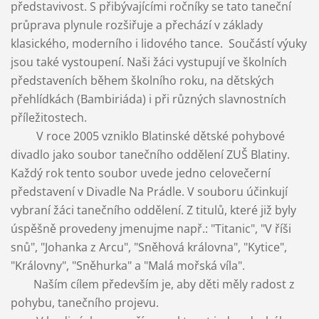
představivost. S přibývajícími ročníky se tato taneční
průprava plynule rozšiřuje a přechází v základy
klasického, moderního i lidového tance.
Součástí výuky
jsou také vystoupení. Naši žáci vystupují ve školních
představeních během školního roku, na dětských
přehlídkách (Bambiriáda) i při různých slavnostních
příležitostech.
V roce 2005 vzniklo Blatinské dětské pohybové
divadlo jako soubor tanečního oddělení ZUŠ Blatiny.
Každý rok tento soubor uvede jedno celovečerní
představení v Divadle Na Prádle. V souboru účinkují
vybraní žáci tanečního oddělení. Z titulů, které již byly
úspěšně provedeny jmenujme např.: "Titanic", "V říši
snů", "Johanka z Arcu", "Sněhová královna", "Kytice",
"Královny", "Sněhurka" a "Malá mořská víla".
Naším cílem především je, aby děti měly radost z
pohybu, tanečního projevu.