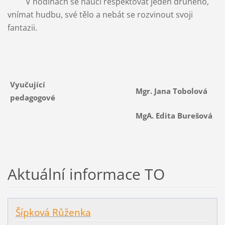
V hodinách se naučí respektovat jeden druhého,
vnímat hudbu, své tělo a nebát se rozvinout svoji
fantazii.
Vyučující
Mgr. Jana Tobolová
pedagogové
MgA. Edita Burešová
Aktuální informace TO
Šípková Růženka