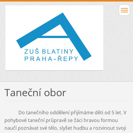
Taneční obor
Do tanečního oddělení přijímáme děti od 5 let. V
pohybové taneční průpravě se žáci hravou formou
naučí poznávat své tělo, slyšet hudbu a rozvinout svoji