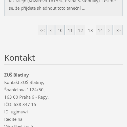
KD Mlejn (Kovářova 1615/4, Praha 5-Stodůlky). Těšíme
se, že přijdete shlédnout toto taneční ...
<<
<
10
11
12
13
14
>
>>
Kontakt
ZUŠ Blatiny
Kontakt ZUŠ Blatiny,
Španielova 1124/50,
163 00 Praha 6 - Řepy,
IČO: 638 347 15
ID: ugjmuwi
Ředitelna
Věra Pavlíková