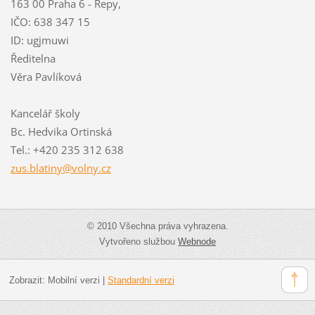
163 00 Praha 6 - Řepy,
IČO: 638 347 15
ID: ugjmuwi
Ředitelna
Věra Pavlíková
Kancelář školy
Bc. Hedvika Ortinská
Tel.: +420 235 312 638
zus.blat
iny@voln
y.cz
© 2010 Všechna práva vyhrazena.
Vytvořeno službou
Webnode
Zobrazit:
Mobilní verzi
|
Standardní verzi