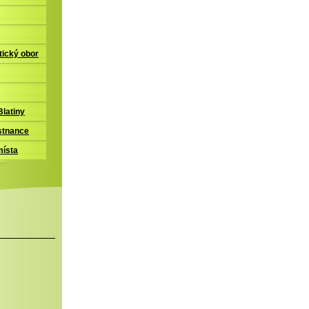
tický obor
latiny
stnance
místa