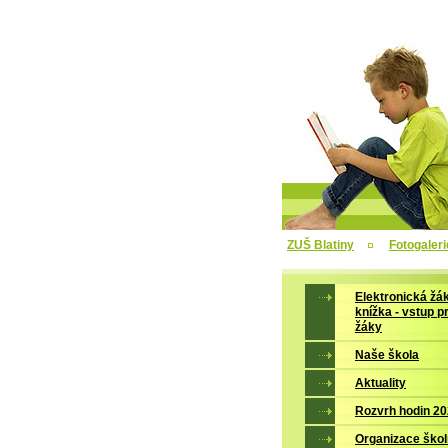
ZUŠ Blatiny
Fotogaleri
Elektronická žá
knížka - vstup p
žáky
Naše škola
Aktuality
Rozvrh hodin 2
Organizace škol