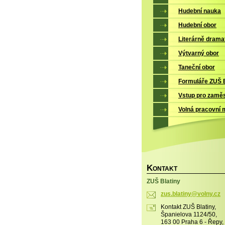
Hudební nauka
Hudební obor
Literárně drama
Výtvarný obor
Taneční obor
Formuláře ZUŠ B
Vstup pro zamě
Volná pracovní 
K
ONTAKT
ZUŠ Blatiny
zus.blat
iny@voln
y.cz
Kontakt ZUŠ Blatiny,
Španielova 1124/50,
163 00 Praha 6 - Řepy,