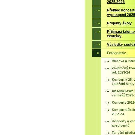
2025/2026
Přehled koncert
vystoupení 202
Projekty školy
Přijímací talent
zkoušky
Výsledky soutěž
Fotogalerie
Budova a inter
Závěrečný konc
rok 2023-24
Koncert k 25. 
založení školy
Absolventské 
vernisáž 2023-
Koncerty 2022
Koncert učitel
2022-23
Koncerty a ver
absolventů
Taneční předs