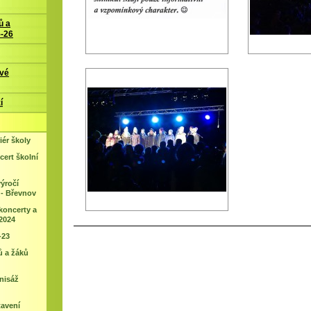
ů a
5-26
ové
í
iér školy
ert školní
výročí
 - Břevnov
koncerty a
2024
-23
ů a žáků
nisáž
tavení