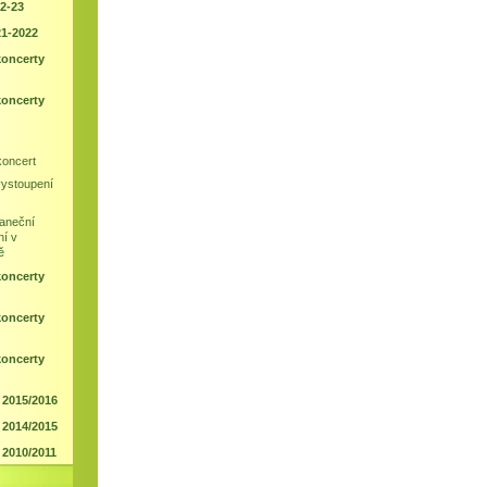
2-23
21-2022
koncerty
koncerty
koncert
vystoupení
taneční
ní v
ě
koncerty
koncerty
koncerty
 2015/2016
 2014/2015
 2010/2011