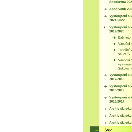
Sokolovna 202
Absolventi 20
Vystoupení a 
2021-2022
Vystoupení a 
2019/2020
Babí léto
Vánoční 
Taneční 
sál ZUŠ
Vánoční 
vystoupe
Sokolovn
Vystoupení a 
2017/2018
Vystoupení a 
2018/2019
Vystoupení a 
2016/2017
Archiv šk.roku
Archiv šk.roku
Archiv šk.roku
ŠVP