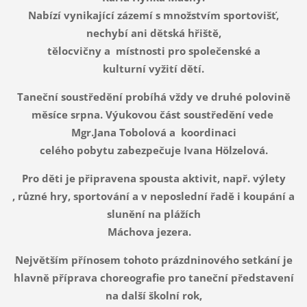
Nabízí vynikající zázemí s množstvím sportovišť,
nechybí ani dětská hřiště,
tělocvičny a místnosti pro společenské a
kulturní vyžití dětí.
Taneční soustředění probíhá vždy ve druhé polovině
měsíce srpna. Výukovou část soustředění vede
Mgr.Jana Tobolová a koordinaci
celého pobytu zabezpečuje Ivana Hölzelová.
Pro děti je připravena spousta aktivit, např. výlety
, různé hry, sportování a v neposlední řadě i koupání a
slunění na plážích
Máchova jezera.
Největším přínosem tohoto prázdninového setkání je
hlavně příprava choreografie pro taneční představení
na další školní rok,