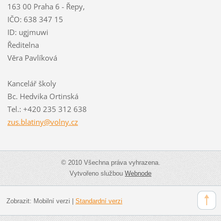
163 00 Praha 6 - Řepy,
IČO: 638 347 15
ID: ugjmuwi
Ředitelna
Věra Pavlíková
Kancelář školy
Bc. Hedvika Ortinská
Tel.: +420 235 312 638
zus.blat
iny@voln
y.cz
© 2010 Všechna práva vyhrazena.
Vytvořeno službou
Webnode
Zobrazit:
Mobilní verzi
|
Standardní verzi