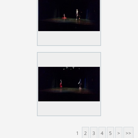
1
2
3
4
5
>
>>