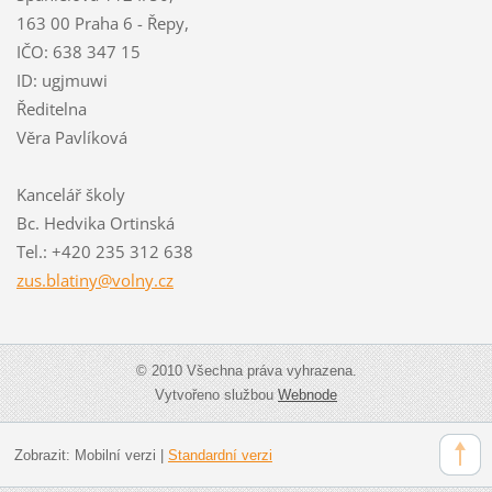
163 00 Praha 6 - Řepy,
IČO: 638 347 15
ID: ugjmuwi
Ředitelna
Věra Pavlíková
Kancelář školy
Bc. Hedvika Ortinská
Tel.: +420 235 312 638
zus.blat
iny@voln
y.cz
© 2010 Všechna práva vyhrazena.
Vytvořeno službou
Webnode
Zobrazit:
Mobilní verzi
|
Standardní verzi