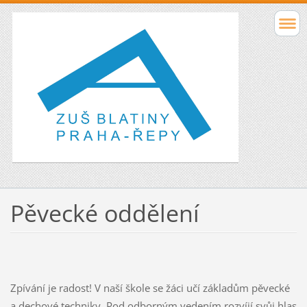
Pěvecké oddělení
Zpívání je radost! V naší škole se žáci učí základům pěvecké
a dechové techniky. Pod odborným vedením rozvíjí svůj hlas