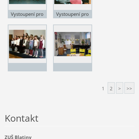
Vystoupení pro
Vystoupení pro
jubilanty 1
jubilanty 2
1
2
>
>>
Kontakt
ZUŠ Blatiny