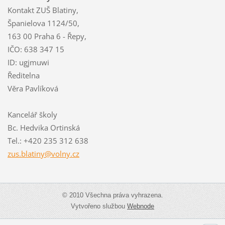
Kontakt ZUŠ Blatiny,
Španielova 1124/50,
163 00 Praha 6 - Řepy,
IČO: 638 347 15
ID: ugjmuwi
Ředitelna
Věra Pavlíková
Kancelář školy
Bc. Hedvika Ortinská
Tel.: +420 235 312 638
zus.blat
iny@voln
y.cz
© 2010 Všechna práva vyhrazena.
Vytvořeno službou
Webnode